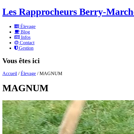
Les Rapprocheurs Berry-March
Élevage
Blog
Infos
Contact
Gestion
Vous êtes ici
Accueil
/
Élevage
/ MAGNUM
MAGNUM