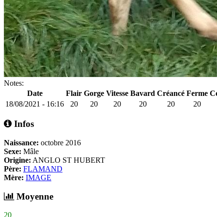
Notes:
Date
Flair
Gorge
Vitesse
Bavard
Créancé
Ferme
Co
18/08/2021 - 16:16
20
20
20
20
20
20
Infos
Naissance:
octobre 2016
Sexe:
Mâle
Origine:
ANGLO ST HUBERT
Père:
FLAMAND
Mère:
IMAGE
Moyenne
20